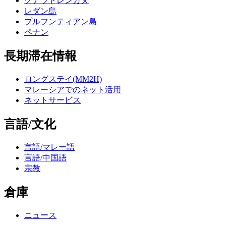
クアラトレンガヌ
レダン島
プルフンティアン島
ペナン
長期滞在情報
ロングステイ(MM2H)
マレーシアでのネット活用
ネットサービス
言語/文化
言語/マレー語
言語/中国語
宗教
倉庫
ニュース