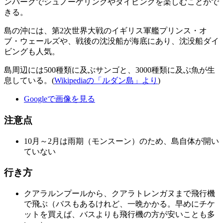
ンパークでシュノーケリングやダイビングを楽しむことがで
きる。
島の沖には、第2次世界大戦のイギリス軍艦プリンス・オ
ブ・ウェールズや、戦後の沈没船が海底にあり、沈没船ダイ
ビングも人気。
島周辺には500種類に及ぶサンゴと、3000種類に及ぶ魚が生
息している。(
Wikipediaの「ルダン島」より
)
Googleで画像を見る
注意点
10月～2月は雨期（モンスーン）のため、島自体が開い
ていない
行き方
クアラルンプールから、クアラトレンガヌまで飛行機
で飛ぶ（バスもあるけれど、一晩かかる。早めにチケ
ットを買えば、バスよりも飛行機の方が安いことも多