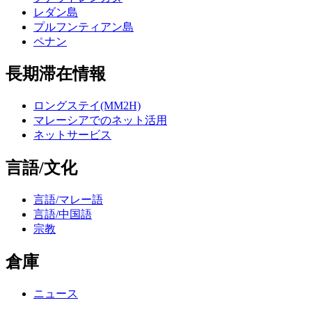
レダン島
プルフンティアン島
ペナン
長期滞在情報
ロングステイ(MM2H)
マレーシアでのネット活用
ネットサービス
言語/文化
言語/マレー語
言語/中国語
宗教
倉庫
ニュース