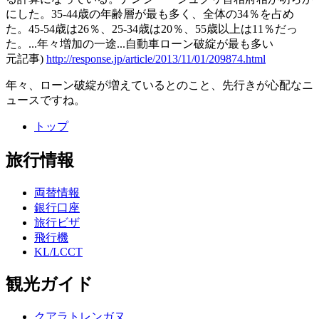
にした。35-44歳の年齢層が最も多く、全体の34％を占め
た。45-54歳は26％、25-34歳は20％、55歳以上は11％だっ
た。...年々増加の一途...自動車ローン破綻が最も多い
元記事)
http://response.jp/article/2013/11/01/209874.html
年々、ローン破綻が増えているとのこと、先行きが心配なニ
ュースですね。
トップ
旅行情報
両替情報
銀行口座
旅行ビザ
飛行機
KL/LCCT
観光ガイド
クアラトレンガヌ